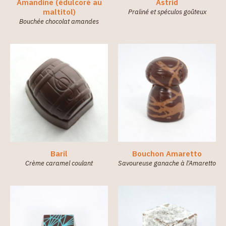
Amandine (édulcoré au
Astrid
Édulcoré
maltitol)
Praliné et spéculos goûteux
au
Bouchée chocolat amandes
maltitol
(sans
sucre) (3)
Baril
Bouchon Amaretto
Crème caramel coulant
Savoureuse ganache à l'Amaretto