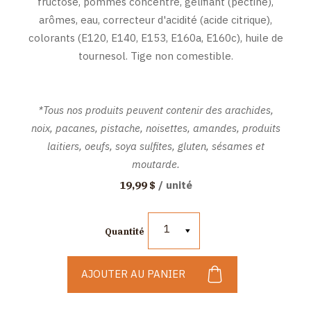
fructose, pommes concentré, gélifiant (pectine),
arômes, eau, correcteur d'acidité (acide citrique),
colorants (E120, E140, E153, E160a, E160c), huile de
tournesol. Tige non comestible.
*Tous nos produits peuvent contenir des arachides,
noix, pacanes, pistache, noisettes, amandes, produits
laitiers, oeufs, soya sulfites, gluten, sésames et
moutarde.
/ unité
19,99 $
1
Quantité
AJOUTER AU PANIER