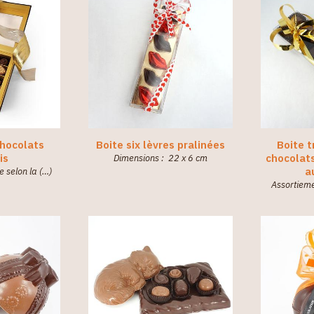
chocolats
Boite six lèvres pralinées
Boite 
is
chocolat
Dimensions : 22 x 6 cm
a
e selon la (…)
Assortieme