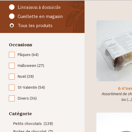
Livraison à domicile
Cueillette en magasin
Tous les produits
Occasions
Pâques (64)
Halloween (27)
Noël (38)
St-Valentin (54)
6 n'oe
Assortiment de cho
Divers (36)
au (…
Catégorie
Petits chocolats (138)
Boites de chocolat (7)