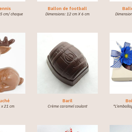
tennis
Ballon de football
Ball
 5 cm/ chaque
Dimensions: 12 cm X 6 cm
Dimension
uché
Baril
Bo
8 x 21 cm
Crème caramel coulant
*L'emballag