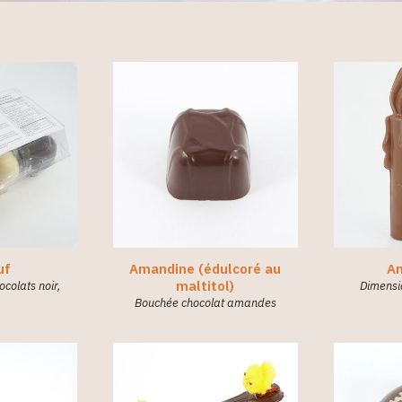
uf
Amandine (édulcoré au
An
maltitol)
colats noir,
Dimensi
)
Bouchée chocolat amandes