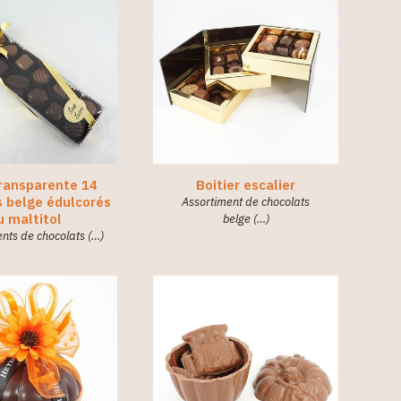
transparente 14
Boitier escalier
s belge édulcorés
Assortiment de chocolats
u maltitol
belge (…)
nts de chocolats (…)